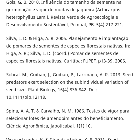
Gois, G. B. 2010. Influência do tamanho da semente na
germinação e vigor de mudas de jaqueira (Artocarpus
heterophyllus Lam.). Revista Verde de Agroecologia e
Desenvolvimento Sustentável, Pombal, PB. 5(4):217-221.
Silva, L. D. & Higa, A. R. 2006. Planejamento e implantação
de pomares de sementes de espécies florestais nativas. In:
Higa, A. R.; Silva, L. D. (coord.) Pomar de sementes de
espécies florestais nativas. Curitiba: FUPEF, p13-39. 2006.
Sobral, M., Guitián, J., Guitián, P., Larrinaga, A. R. 2013. Seed
predators exert selection on the subindividual variation of
seed size. Plant Biology, 16(4):836-842. Doi:
10.1111/plb.12118.
Spina, A. A. T. & Carvalho, N. M. 1986. Testes de vigor para
selecionar lotes de amendoim antes do beneficiamento.
Ciência Agronômica, Jaboticabal, 1(1):10.
Vinayachandra, K. & Chandrashekar, K. R. 2011. Seed