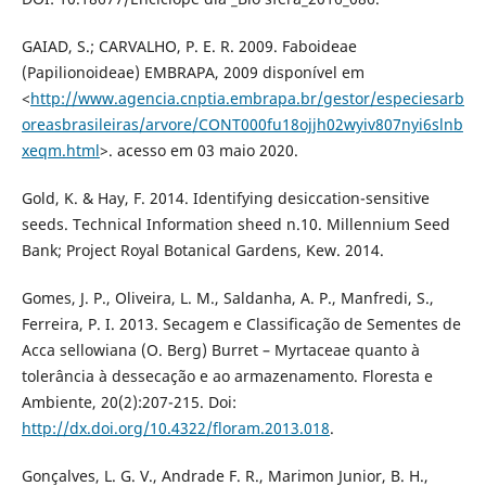
GAIAD, S.; CARVALHO, P. E. R. 2009. Faboideae
(Papilionoideae) EMBRAPA, 2009 disponível em
<
http://www.agencia.cnptia.embrapa.br/gestor/especiesarb
oreasbrasileiras/arvore/CONT000fu18ojjh02wyiv807nyi6slnb
xeqm.html
>. acesso em 03 maio 2020.
Gold, K. & Hay, F. 2014. Identifying desiccation-sensitive
seeds. Technical Information sheed n.10. Millennium Seed
Bank; Project Royal Botanical Gardens, Kew. 2014.
Gomes, J. P., Oliveira, L. M., Saldanha, A. P., Manfredi, S.,
Ferreira, P. I. 2013. Secagem e Classificação de Sementes de
Acca sellowiana (O. Berg) Burret – Myrtaceae quanto à
tolerância à dessecação e ao armazenamento. Floresta e
Ambiente, 20(2):207-215. Doi:
http://dx.doi.org/10.4322/floram.2013.018
.
Gonçalves, L. G. V., Andrade F. R., Marimon Junior, B. H.,