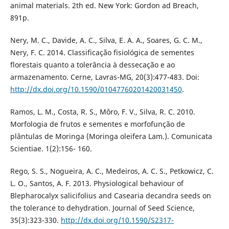
animal materials. 2th ed. New York: Gordon ad Breach,
891p.
Nery, M. C., Davide, A. C., Silva, E. A. A., Soares, G. C. M.,
Nery, F. C. 2014. Classificação fisiológica de sementes
florestais quanto a tolerância à dessecação e ao
armazenamento. Cerne, Lavras-MG, 20(3):477-483. Doi:
http://dx.doi.org/10.1590/01047760201420031450
.
Ramos, L. M., Costa, R. S., Môro, F. V., Silva, R. C. 2010.
Morfologia de frutos e sementes e morfofunção de
plântulas de Moringa (Moringa oleifera Lam.). Comunicata
Scientiae. 1(2):156- 160.
Rego, S. S., Nogueira, A. C., Medeiros, A. C. S., Petkowicz, C.
L. O., Santos, A. F. 2013. Physiological behaviour of
Blepharocalyx salicifolius and Casearia decandra seeds on
the tolerance to dehydration. Journal of Seed Science,
35(3):323-330.
http://dx.doi.org/10.1590/S2317-