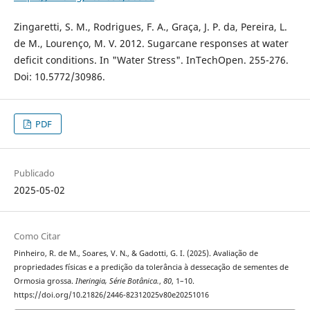
Zingaretti, S. M., Rodrigues, F. A., Graça, J. P. da, Pereira, L.
de M., Lourenço, M. V. 2012. Sugarcane responses at water
deficit conditions. In "Water Stress". InTechOpen. 255-276.
Doi: 10.5772/30986.
PDF
Publicado
2025-05-02
Como Citar
Pinheiro, R. de M., Soares, V. N., & Gadotti, G. I. (2025). Avaliação de
propriedades físicas e a predição da tolerância à dessecação de sementes de
Ormosia grossa.
Iheringia, Série Botânica.
,
80
, 1–10.
https://doi.org/10.21826/2446-82312025v80e20251016