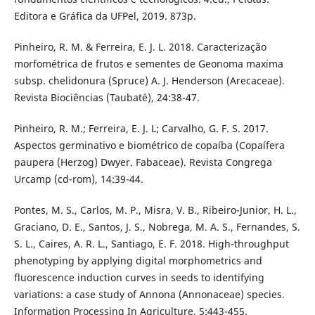
Editora e Gráfica da UFPel, 2019. 873p.
Pinheiro, R. M. & Ferreira, E. J. L. 2018. Caracterização
morfométrica de frutos e sementes de Geonoma maxima
subsp. chelidonura (Spruce) A. J. Henderson (Arecaceae).
Revista Biociências (Taubaté), 24:38-47.
Pinheiro, R. M.; Ferreira, E. J. L; Carvalho, G. F. S. 2017.
Aspectos germinativo e biométrico de copaíba (Copaífera
paupera (Herzog) Dwyer. Fabaceae). Revista Congrega
Urcamp (cd-rom), 14:39-44.
Pontes, M. S., Carlos, M. P., Misra, V. B., Ribeiro-Junior, H. L.,
Graciano, D. E., Santos, J. S., Nobrega, M. A. S., Fernandes, S.
S. L., Caires, A. R. L., Santiago, E. F. 2018. High-throughput
phenotyping by applying digital morphometrics and
fluorescence induction curves in seeds to identifying
variations: a case study of Annona (Annonaceae) species.
Information Processing In Agriculture, 5:443-455.