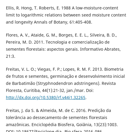
Ellis, R. Hong, T. Roberts, E. 1988 A low-moisture-content
limit to logarithmic relations between seed moisture content
and longevity Annals of Botany, 61:405-408.
Flores, A. V., Ataide, G. M., Borges, E. E. L., Silveira, B. D.,
Pereira, M. D. 2011. Tecnologia e comercialização de
sementes florestais: aspectos gerais. Informativo Abrates,
21:3.
Freitas, V. L. O.; Viegas, F. P.; Lopes, R. M. F. 2013. Biometria
de frutos e sementes, germinação e desenvolvimento inicial
de Barbatimão (Stryphnodendron adstringens). Revista
Floresta, Curitiba, 44(1):21-32, jan./mar. Doi:
http://dx.doi.org/10.5380/rf.v44i1.32265
.
Freitas, J. da S. & Almeida, M. de C. 2016. Predição da
tolerância ao dessecamento de sementes florestais
amazônicas. Enciclopédia Biosfera, Goiânia, 13(23):1003.
DOI: 10.18677/Enciclope dia _Bio sfera_2016_086.