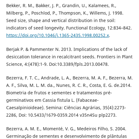
Bekker, R. M., Bakker, J. P., Grandin, U., Kalamees, R.,
Milberg, P., Poschlod, P., Thompson, K., Willems, J. 1998.
Seed size, shape and vertical distribution in the soil:
indicators of seed longevity. Functional Ecology, 12:834–842.
https://doi.org/10.1046/j.1365-2435.1998.00252.x
.
Berjak P. & Pammenter N. 2013. Implications of the lack of
desiccation tolerance in recalcitrant seeds. Frontiers in Plant
Science, 4:(478):1-9. Doi:10.3389/fpls.2013.00478.
Bezerra, F. T. C., Andrade, L. A., Bezerra, M. A. F., Bezerra, M.
A. F., Silva, M. L. M. da., Nunes, R. C. R., Costa, E. G. de.2014.
Biometria de frutos e sementes e tratamentos pré-
germinativos em Cassia fistula L. (Fabaceae-
Caesalpinioideae). Semina: Ciências Agrárias, 35(4):2273-
2286, Doi: 10.5433/1679-0359.2014 v35n4Su plp2273.
Bezerra, A. M. E., Momenté, V. G., Medeiros Filho, S. 2004.
Germinação de sementes e desenvolvimento de plântulas