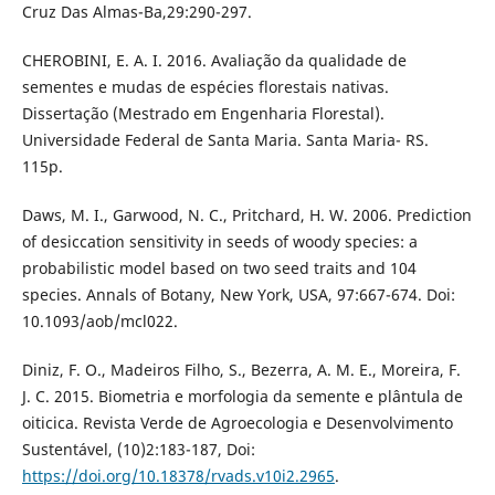
Cruz Das Almas-Ba,29:290-297.
CHEROBINI, E. A. I. 2016. Avaliação da qualidade de
sementes e mudas de espécies florestais nativas.
Dissertação (Mestrado em Engenharia Florestal).
Universidade Federal de Santa Maria. Santa Maria- RS.
115p.
Daws, M. I., Garwood, N. C., Pritchard, H. W. 2006. Prediction
of desiccation sensitivity in seeds of woody species: a
probabilistic model based on two seed traits and 104
species. Annals of Botany, New York, USA, 97:667-674. Doi:
10.1093/aob/mcl022.
Diniz, F. O., Madeiros Filho, S., Bezerra, A. M. E., Moreira, F.
J. C. 2015. Biometria e morfologia da semente e plântula de
oiticica. Revista Verde de Agroecologia e Desenvolvimento
Sustentável, (10)2:183-187, Doi:
https://doi.org/10.18378/rvads.v10i2.2965
.