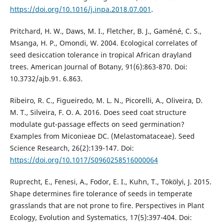
https://doi.org/10.1016/j.inpa.2018.07.001
.
Pritchard, H. W., Daws, M. I., Fletcher, B. J., Gaméné, C. S.,
Msanga, H. P., Omondi, W. 2004. Ecological correlates of
seed desiccation tolerance in tropical African drayland
trees. American Journal of Botany, 91(6):863-870. Doi:
10.3732/ajb.91. 6.863.
Ribeiro, R. C., Figueiredo, M. L. N., Picorelli, A., Oliveira, D.
M. T., Silveira, F. O. A. 2016. Does seed coat structure
modulate gut-passage effects on seed germination?
Examples from Miconieae DC. (Melastomataceae). Seed
Science Research, 26(2):139-147. Doi:
https://doi.org/10.1017/S0960258516000064
Ruprecht, E., Fenesi, A., Fodor, E. I., Kuhn, T., Tökölyi, J. 2015.
Shape determines fire tolerance of seeds in temperate
grasslands that are not prone to fire. Perspectives in Plant
Ecology, Evolution and Systematics, 17(5):397-404. Doi: