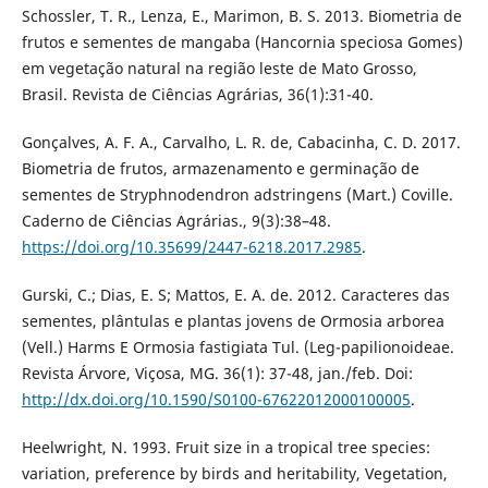
Schossler, T. R., Lenza, E., Marimon, B. S. 2013. Biometria de
frutos e sementes de mangaba (Hancornia speciosa Gomes)
em vegetação natural na região leste de Mato Grosso,
Brasil. Revista de Ciências Agrárias, 36(1):31-40.
Gonçalves, A. F. A., Carvalho, L. R. de, Cabacinha, C. D. 2017.
Biometria de frutos, armazenamento e germinação de
sementes de Stryphnodendron adstringens (Mart.) Coville.
Caderno de Ciências Agrárias., 9(3):38–48.
https://doi.org/10.35699/2447-6218.2017.2985
.
Gurski, C.; Dias, E. S; Mattos, E. A. de. 2012. Caracteres das
sementes, plântulas e plantas jovens de Ormosia arborea
(Vell.) Harms E Ormosia fastigiata Tul. (Leg-papilionoideae.
Revista Árvore, Viçosa, MG. 36(1): 37-48, jan./feb. Doi:
http://dx.doi.org/10.1590/S0100-67622012000100005
.
Heelwright, N. 1993. Fruit size in a tropical tree species:
variation, preference by birds and heritability, Vegetation,