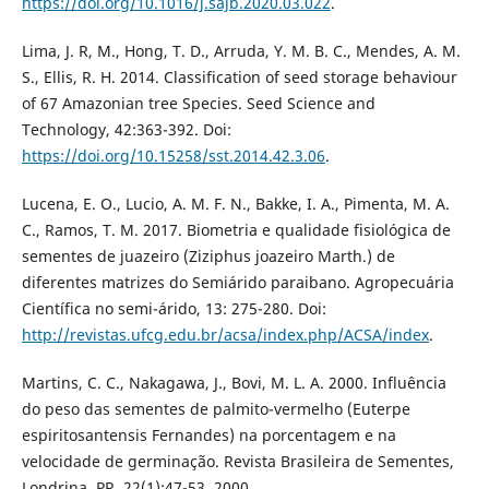
https://doi.org/10.1016/j.sajb.2020.03.022
.
Lima, J. R, M., Hong, T. D., Arruda, Y. M. B. C., Mendes, A. M.
S., Ellis, R. H. 2014. Classification of seed storage behaviour
of 67 Amazonian tree Species. Seed Science and
Technology, 42:363-392. Doi:
https://doi.org/10.15258/sst.2014.42.3.06
.
Lucena, E. O., Lucio, A. M. F. N., Bakke, I. A., Pimenta, M. A.
C., Ramos, T. M. 2017. Biometria e qualidade fisiológica de
sementes de juazeiro (Ziziphus joazeiro Marth.) de
diferentes matrizes do Semiárido paraibano. Agropecuária
Científica no semi-árido, 13: 275-280. Doi:
http://revistas.ufcg.edu.br/acsa/index.php/ACSA/index
.
Martins, C. C., Nakagawa, J., Bovi, M. L. A. 2000. Influência
do peso das sementes de palmito-vermelho (Euterpe
espiritosantensis Fernandes) na porcentagem e na
velocidade de germinação. Revista Brasileira de Sementes,
Londrina, PR. 22(1):47-53, 2000.