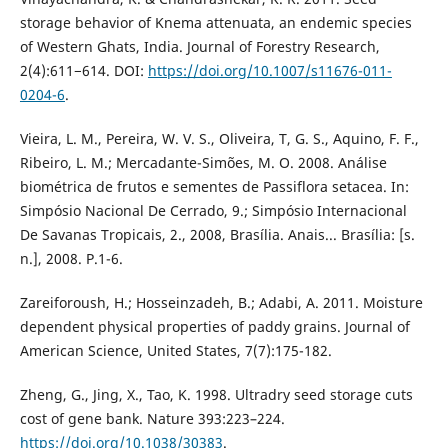
storage behavior of Knema attenuata, an endemic species
of Western Ghats, India. Journal of Forestry Research,
2(4):611−614. DOI:
https://doi.org/10.1007/s11676-011-
0204-6
.
Vieira, L. M., Pereira, W. V. S., Oliveira, T, G. S., Aquino, F. F.,
Ribeiro, L. M.; Mercadante-Simões, M. O. 2008. Análise
biométrica de frutos e sementes de Passiflora setacea. In:
Simpósio Nacional De Cerrado, 9.; Simpósio Internacional
De Savanas Tropicais, 2., 2008, Brasília. Anais... Brasília: [s.
n.], 2008. P.1-6.
Zareiforoush, H.; Hosseinzadeh, B.; Adabi, A. 2011. Moisture
dependent physical properties of paddy grains. Journal of
American Science, United States, 7(7):175-182.
Zheng, G., Jing, X., Tao, K. 1998. Ultradry seed storage cuts
cost of gene bank. Nature 393:223–224.
https://doi.org/10.1038/30383
.