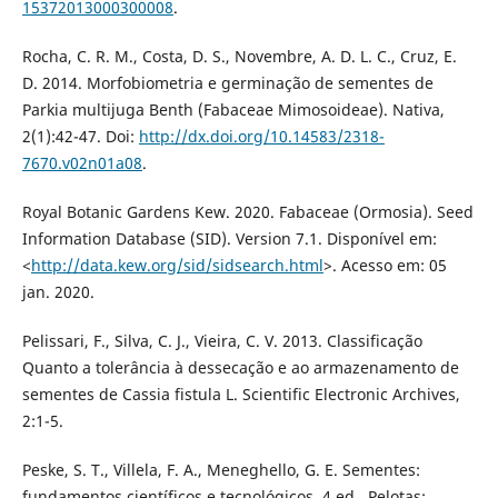
15372013000300008
.
Rocha, C. R. M., Costa, D. S., Novembre, A. D. L. C., Cruz, E.
D. 2014. Morfobiometria e germinação de sementes de
Parkia multijuga Benth (Fabaceae Mimosoideae). Nativa,
2(1):42-47. Doi:
http://dx.doi.org/10.14583/2318-
7670.v02n01a08
.
Royal Botanic Gardens Kew. 2020. Fabaceae (Ormosia). Seed
Information Database (SID). Version 7.1. Disponível em:
<
http://data.kew.org/sid/sidsearch.html
>. Acesso em: 05
jan. 2020.
Pelissari, F., Silva, C. J., Vieira, C. V. 2013. Classificação
Quanto a tolerância à dessecação e ao armazenamento de
sementes de Cassia fistula L. Scientific Electronic Archives,
2:1-5.
Peske, S. T., Villela, F. A., Meneghello, G. E. Sementes:
fundamentos científicos e tecnológicos. 4.ed., Pelotas: