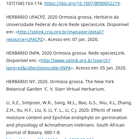
107(108):163-174.
https://doi.org/10.1007/BF00052219
.
HERBÁRIO UFACPZ. 2020 Ormosia grossa. Herbário da
Universidade Federal do Acre Rede speciesLink. Disponível
em: <
http://splink.cria.org.br/manager/detail?
resource=UFACPZ
>. Acesso em: 07 jan. 2020.
HERBÁRIO INPA. 2020 Ormosia grossa. Rede speciesLink.
Disponível em: <
http://www.splink.org.br/search?
lang=pt&collectionncode=INPA
>. Acesso em: 05 jan. 2020.
HERBÁRIO NY. 2020. Ormosia grossa. The New York
Botanical Garden ‘C. V. Starr Virtual Herbarium.
Li, X.Z., Simpson, W.R., Song, M.L., Bao, G.S., Niu, X.L, Zhang,
Z.H., Xu, H.F., Liu, X. Li, Y. L., Li, C.J. 2020. Effects of seed
moisture content and Epichloe endophyte on germination
and physiology of Achnatherum inebrians. South African
Journal of Botany. 000:1-8.