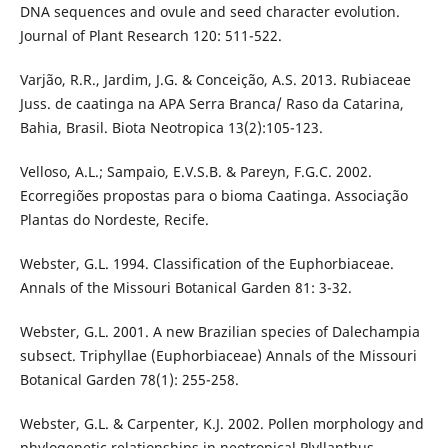
DNA sequences and ovule and seed character evolution.
Journal of Plant Research 120: 511-522.
Varjão, R.R., Jardim, J.G. & Conceição, A.S. 2013. Rubiaceae
Juss. de caatinga na APA Serra Branca/ Raso da Catarina,
Bahia, Brasil. Biota Neotropica 13(2):105-123.
Velloso, A.L.; Sampaio, E.V.S.B. & Pareyn, F.G.C. 2002.
Ecorregiões propostas para o bioma Caatinga. Associação
Plantas do Nordeste, Recife.
Webster, G.L. 1994. Classification of the Euphorbiaceae.
Annals of the Missouri Botanical Garden 81: 3-32.
Webster, G.L. 2001. A new Brazilian species of Dalechampia
subsect. Triphyllae (Euphorbiaceae) Annals of the Missouri
Botanical Garden 78(1): 255-258.
Webster, G.L. & Carpenter, K.J. 2002. Pollen morphology and
phylogenetic relationships in neotropical Plyllanthus