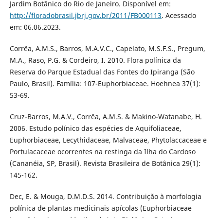
Jardim Botânico do Rio de Janeiro. Disponível em:
http://floradobrasil.jbrj.gov.br/2011/FB000113
. Acessado
em: 06.06.2023.
Corrêa, A.M.S., Barros, M.A.V.C., Capelato, M.S.F.S., Pregum,
M.A., Raso, P.G. & Cordeiro, I. 2010. Flora polínica da
Reserva do Parque Estadual das Fontes do Ipiranga (São
Paulo, Brasil). Família: 107-Euphorbiaceae. Hoehnea 37(1):
53-69.
Cruz-Barros, M.A.V., Corrêa, A.M.S. & Makino-Watanabe, H.
2006. Estudo polínico das espécies de Aquifoliaceae,
Euphorbiaceae, Lecythidaceae, Malvaceae, Phytolaccaceae e
Portulacaceae ocorrentes na restinga da Ilha do Cardoso
(Cananéia, SP, Brasil). Revista Brasileira de Botânica 29(1):
145-162.
Dec, E. & Mouga, D.M.D.S. 2014. Contribuição à morfologia
polínica de plantas medicinais apícolas (Euphorbiaceae