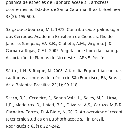
polínica de espécies de Euphorbiaceae s.l. arbóreas
ocorrentes no Estados de Santa Catarina, Brasil. Hoehnea
38(3): 495-500.
Salgado-Labouriau, M.L. 1973. Contribuição à palinologia
dos Cerrados. Academia Brasileira de Ciências, Rio de
Janeiro. Sampaio, E.V.S.B., Giulietti, A.M., Virgínio, J. &
Gamarra-Rojas, C.F.L. 2002. Vegetação e flora da caatinga.
Associação de Plantas do Nordeste – APNE, Recife.
Sátiro, L.N. & Roque, N. 2008. A família Euphorbiaceae nas
caatingas arenosas do médio rio São Francisco, BA, Brasil.
Acta Botanica Brasilica 22(1): 99-118.
Secco, R.S., Cordeiro, I., Senna-Vale, L., Sales, M.F., Lima,
L.R., Medeiros, D., Haiad, B.S., Oliveira, A.S., Caruzo, M.B.R.,
Carneiro- Torres, D. & Bigio, N. 2012. An overview of recent
taxonomic studies on Euphorbiaceae s.l. in Brazil.
Rodriguésia 63(1): 227-242.