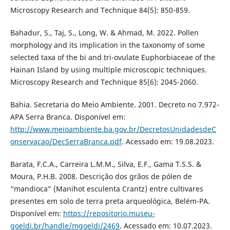
Microscopy Research and Technique 84(5): 850-859.
Bahadur, S., Taj, S., Long, W. & Ahmad, M. 2022. Pollen
morphology and its implication in the taxonomy of some
selected taxa of the bi and tri-ovulate Euphorbiaceae of the
Hainan Island by using multiple microscopic techniques.
Microscopy Research and Technique 85(6): 2045-2060.
Bahia. Secretaria do Meio Ambiente. 2001. Decreto no 7.972-
APA Serra Branca. Disponível em:
http://www.meioambiente.ba.gov.br/DecretosUnidadesdeC
onservacao/DecSerraBranca.pdf
. Acessado em: 19.08.2023.
Barata, F.C.A., Carreira L.M.M., Silva, E.F., Gama T.S.S. &
Moura, P.H.B. 2008. Descrição dos grãos de pólen de
“mandioca” (Manihot esculenta Crantz) entre cultivares
presentes em solo de terra preta arqueológica, Belém-PA.
Disponível em:
https://repositorio.museu-
goeldi.br/handle/mgoeldi/2469
. Acessado em: 10.07.2023.