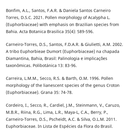
Bonfim, A.L., Santos, F.A.R. & Daniela Santos Carneiro
Torres, D.S.C. 2021. Pollen morphology of Acalypha L.
(Euphorbiaceae) with emphasis on Brazilian species from
Bahia. Acta Botanica Brasilica 35(4): 589-596.
Carneiro-Torres, D.S., Santos, F.D.A.R. & Giulietti, A.M. 2002.
A tribo Euphorbieae Dumort (Euphorbiaceae) na chapada
Diamantina, Bahia, Brasil: Palinologia e implicações
taxonômicas. Polibotánica 13: 83-96.
Carreira, L.M.M., Secco, R.S. & Barth, O.M. 1996. Pollen
morphology of the lianescent species of the genus Croton
(Euphorbiaceae). Grana 35: 74-78.
Cordeiro, I., Secco, R., Cardiel, J.M., Steinmann, V., Caruzo,
M.B.R., Riina, R.G., Lima, L.R., Maya-L, C.A., Berry, P.,
Carneiro-Torres, D.S., Pscheidt, A.C. & Silva, O.L.M. 2011.
Euphorbiaceae. In Lista de Espécies da Flora do Brasil.