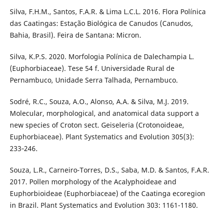
Silva, F.H.M., Santos, F.A.R. & Lima L.C.L. 2016. Flora Polínica
das Caatingas: Estação Biológica de Canudos (Canudos,
Bahia, Brasil). Feira de Santana: Micron.
Silva, K.P.S. 2020. Morfologia Polínica de Dalechampia L.
(Euphorbiaceae). Tese 54 f. Universidade Rural de
Pernambuco, Unidade Serra Talhada, Pernambuco.
Sodré, R.C., Souza, A.O., Alonso, A.A. & Silva, M.J. 2019.
Molecular, morphological, and anatomical data support a
new species of Croton sect. Geiseleria (Crotonoideae,
Euphorbiaceae). Plant Systematics and Evolution 305(3):
233‐246.
Souza, L.R., Carneiro-Torres, D.S., Saba, M.D. & Santos, F.A.R.
2017. Pollen morphology of the Acalyphoideae and
Euphorbioideae (Euphorbiaceae) of the Caatinga ecoregion
in Brazil. Plant Systematics and Evolution 303: 1161-1180.