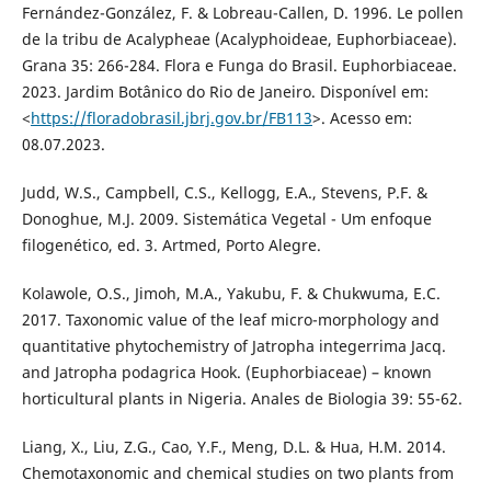
Fernández-González, F. & Lobreau-Callen, D. 1996. Le pollen
de la tribu de Acalypheae (Acalyphoideae, Euphorbiaceae).
Grana 35: 266-284. Flora e Funga do Brasil. Euphorbiaceae.
2023. Jardim Botânico do Rio de Janeiro. Disponível em:
<
https://floradobrasil.jbrj.gov.br/FB113
>. Acesso em:
08.07.2023.
Judd, W.S., Campbell, C.S., Kellogg, E.A., Stevens, P.F. &
Donoghue, M.J. 2009. Sistemática Vegetal - Um enfoque
filogenético, ed. 3. Artmed, Porto Alegre.
Kolawole, O.S., Jimoh, M.A., Yakubu, F. & Chukwuma, E.C.
2017. Taxonomic value of the leaf micro-morphology and
quantitative phytochemistry of Jatropha integerrima Jacq.
and Jatropha podagrica Hook. (Euphorbiaceae) – known
horticultural plants in Nigeria. Anales de Biologia 39: 55-62.
Liang, X., Liu, Z.G., Cao, Y.F., Meng, D.L. & Hua, H.M. 2014.
Chemotaxonomic and chemical studies on two plants from