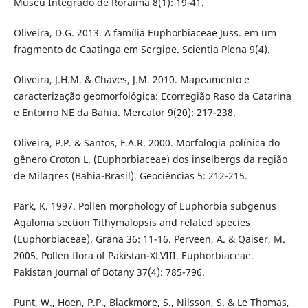
Museu Integrado de Roraima 8(1): 19-41.
Oliveira, D.G. 2013. A família Euphorbiaceae Juss. em um
fragmento de Caatinga em Sergipe. Scientia Plena 9(4).
Oliveira, J.H.M. & Chaves, J.M. 2010. Mapeamento e
caracterização geomorfológica: Ecorregião Raso da Catarina
e Entorno NE da Bahia. Mercator 9(20): 217-238.
Oliveira, P.P. & Santos, F.A.R. 2000. Morfologia polínica do
gênero Croton L. (Euphorbiaceae) dos inselbergs da região
de Milagres (Bahia-Brasil). Geociências 5: 212-215.
Park, K. 1997. Pollen morphology of Euphorbia subgenus
Agaloma section Tithymalopsis and related species
(Euphorbiaceae). Grana 36: 11-16. Perveen, A. & Qaiser, M.
2005. Pollen flora of Pakistan-XLVIII. Euphorbiaceae.
Pakistan Journal of Botany 37(4): 785-796.
Punt, W., Hoen, P.P., Blackmore, S., Nilsson, S. & Le Thomas,