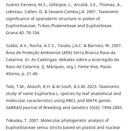
Suárez-Cervera, M.S., Gillespie, L., Arcaliâ, S.E., Thomas, A.,
Lobreau- Callen, D. & Seoane-Camba.J.A. 2001. Taxonomic
significance of sporoderm structure in pollen of
Euphorbiaceae: Tribes Plukenetieae and Euphorbieae.
Grana 40: 78-104.
Szabo, A.V., Rocha, A.C.S., Tosato, J.A.C. & Barroso, W. 2007.
Área de Proteção Ambiental (APA) Serra Branca Raso da
Catarina. In: As Caatingas: debates sobre a ecorregião do
Raso da Catarina. (J. Marques, org.). Fonte Viva, Paulo
Afonso, p. 21-40.
Taib, T.M., Aloush, R.H. & Al-Soufi, A.S.M. 2023. Taxonomic
study of some Euphorbia L. species by leaf anatomical and
molecular caracteristics using RBCL and MATK genes.
SABRAO Journal of Breeding and Genetics 55(6): 1994-2005.
Tokuoka, T. 2007. Molecular phylogenetic analysis of
Euphorbiaceae sensu stricto based on plastid and nuclear