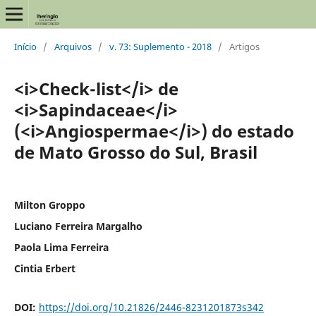
Início
/
Arquivos
/
v. 73: Suplemento - 2018
/
Artigos
<i>Check-list</i> de
<i>Sapindaceae</i>
(<i>Angiospermae</i>) do estado
de Mato Grosso do Sul, Brasil
Milton Groppo
Luciano Ferreira Margalho
Paola Lima Ferreira
Cintia Erbert
DOI:
https://doi.org/10.21826/2446-8231201873s342