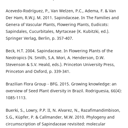
Acevedo-Rodríguez, P., Van Welzen, P.C., Adema, F. & Van
Der Ham, R.W.J. M. 2011. Sapindaceae. In The Families and
Genera of Vascular Plants, Flowering Plants, Eudicots:
Sapindales, Cucurbitales, Myrtaceae (K. Kubitzki, ed.).
Springer Verlag, Berlin, p. 357-407.
Beck, H.T. 2004. Sapindaceae. In Flowering Plants of the
Neotropics (N. Smith, S.A. Mori, A. Henderson, D.W.
Stevenson & S.V. Heald, eds.). Princeton University Press,
Princeton and Oxford, p. 339-341.
Brazilian Flora Group - BFG. 2015. Growing knowledge: an
overview of Seed Plant diversity in Brazil. Rodriguesia, 66(4):
1085-1113.
Buerki, S., Lowry, P.P. II, N. Alvarez, N., Razafimandimbison,
S.G., Küpfer, P. & Callmander, M.W. 2010. Phylogeny and
circumscription of Sapindaceae revisited: molecular