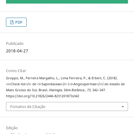
PDF
Publicado
2018-04-27
Como Citar
Groppo, M., Ferreira Margalho, L., Lima Ferreira, P., & Erbert, C. (2018).
<i>Check-list</i> de <i>Sapindaceae</i> (<i>Angiospermae</i>) do estado de
Mato Grosso do Sul, Brasil.
Iheringia, Série Botânica.
,
73
, 342–347.
https://doi.org/10.21826/2446-8231201873s342
Fomatos de Citação
Edição