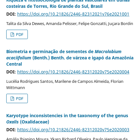
costeiras de Torres, Rio Grande do Sul, Brasil
DOI:
https://doi.org/10.21826/2446-82312021v76e2021001
Talita da Silva Dewes, Amanda Pelisser, Felipe Gonzatti, Juçara Bordin
PDF
Biometria e germinação de sementes de
Macrolobium
acaciifolium
(Benth.) Benth. de várzea e igapó da Amazônia
Central
DOI:
https://doi.org/10.21826/2446-82312020v75e2020004
Lucélia Rodrigues Santos, Marilene de Campos Almeida, Florian
Wittmann
PDF
Karyotype inconsistencies in the taxonomy of the genus
Oxalis
(Oxalidaceae)
DOI:
https://doi.org/10.21826/2446-82312020v75e2020003
Amália Ibiapino Moura, Ykaro Richard Oliveira, Paulo Henrique da