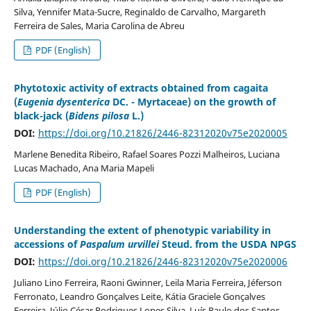
Silva, Yennifer Mata-Sucre, Reginaldo de Carvalho, Margareth
Ferreira de Sales, Maria Carolina de Abreu
PDF (English)
Phytotoxic activity of extracts obtained from cagaita
(
Eugenia dysenterica
DC. - Myrtaceae) on the growth of
black-jack (
Bidens pilosa
L.)
DOI:
https://doi.org/10.21826/2446-82312020v75e2020005
Marlene Benedita Ribeiro, Rafael Soares Pozzi Malheiros, Luciana
Lucas Machado, Ana Maria Mapeli
PDF (English)
Understanding the extent of phenotypic variability in
accessions of
Paspalum urvillei
Steud. from the USDA NPGS
DOI:
https://doi.org/10.21826/2446-82312020v75e2020006
Juliano Lino Ferreira, Raoni Gwinner, Leila Maria Ferreira, Jéferson
Ferronato, Leandro Gonçalves Leite, Kátia Graciele Gonçalves
Ferreira, Júlio César Rodrigues Lopes Silva, Luís Paulo dos Santos,