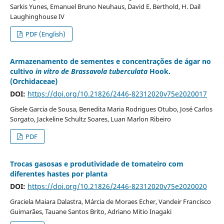
Sarkis Yunes, Emanuel Bruno Neuhaus, David E. Berthold, H. Dail
Laughinghouse IV
PDF (English)
Armazenamento de sementes e concentrações de ágar no
cultivo
in vitro de Brassavola tuberculata
Hook.
(Orchidaceae)
DOI:
https://doi.org/10.21826/2446-82312020v75e2020017
Gisele Garcia de Sousa, Benedita Maria Rodrigues Otubo, José Carlos
Sorgato, Jackeline Schultz Soares, Luan Marlon Ribeiro
PDF
Trocas gasosas e produtividade de tomateiro com
diferentes hastes por planta
DOI:
https://doi.org/10.21826/2446-82312020v75e2020020
Graciela Maiara Dalastra, Márcia de Moraes Echer, Vandeir Francisco
Guimarães, Tauane Santos Brito, Adriano Mitio Inagaki