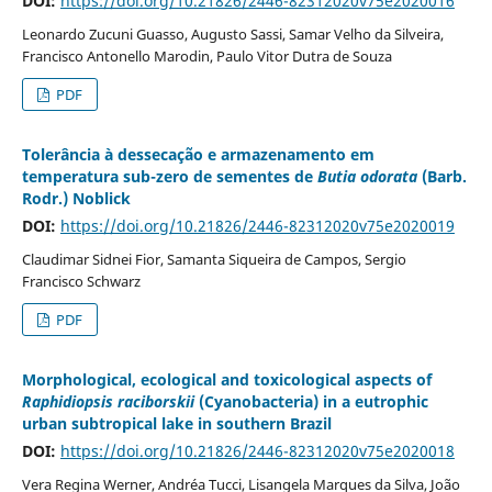
DOI:
https://doi.org/10.21826/2446-82312020v75e2020016
Leonardo Zucuni Guasso, Augusto Sassi, Samar Velho da Silveira,
Francisco Antonello Marodin, Paulo Vitor Dutra de Souza
PDF
Tolerância à dessecação e armazenamento em
temperatura sub-zero de sementes de
Butia odorata
(Barb.
Rodr.) Noblick
DOI:
https://doi.org/10.21826/2446-82312020v75e2020019
Claudimar Sidnei Fior, Samanta Siqueira de Campos, Sergio
Francisco Schwarz
PDF
Morphological, ecological and toxicological aspects of
Raphidiopsis raciborskii
(Cyanobacteria) in a eutrophic
urban subtropical lake in southern Brazil
DOI:
https://doi.org/10.21826/2446-82312020v75e2020018
Vera Regina Werner, Andréa Tucci, Lisangela Marques da Silva, João