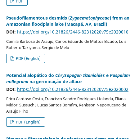
PDF
Pseudofilamentous desmids (
Zygnematophyceae
) from an
Amazonian floodplain lake (Macapá, AP, Brazil)
DOI:
https://doi.org/10.21826/2446-82312020v75e2020010
Camila Barbosa de Araújo, Carlos Eduardo de Mattos Bicudo, Luís
Roberto Takiyama, Sérgio de Melo
PDF (English)
Potencial alopático do
Chrysopogon zizanioides
e
Paspalum
millegrana
na germinação de alface
DOI:
https://doi.org/10.21826/2446-82312020v75e2020002
Erica Cardoso Costa, Francisco Sandro Rodrigues Holanda, Eliana
Midori Sussuchi, Lucas Santos Bomfim, Renisson Neponuceno de
Araújo Filho
PDF (English)
Riqueza e fitossociologia de plantas vasculares em dunas