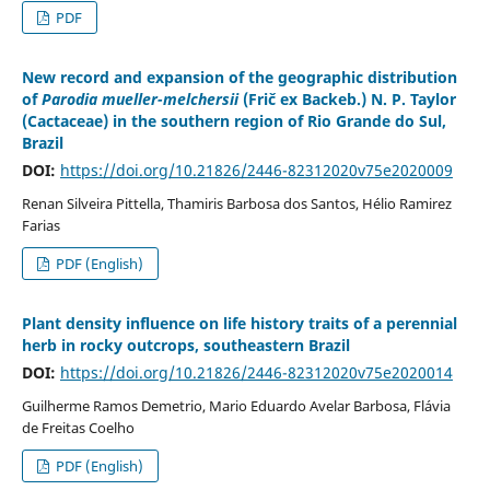
PDF
New record and expansion of the geographic distribution
of
Parodia mueller-melchersii
(Frič ex Backeb.) N. P. Taylor
(Cactaceae) in the southern region of Rio Grande do Sul,
Brazil
DOI:
https://doi.org/10.21826/2446-82312020v75e2020009
Renan Silveira Pittella, Thamiris Barbosa dos Santos, Hélio Ramirez
Farias
PDF (English)
Plant density influence on life history traits of a perennial
herb in rocky outcrops, southeastern Brazil
DOI:
https://doi.org/10.21826/2446-82312020v75e2020014
Guilherme Ramos Demetrio, Mario Eduardo Avelar Barbosa, Flávia
de Freitas Coelho
PDF (English)